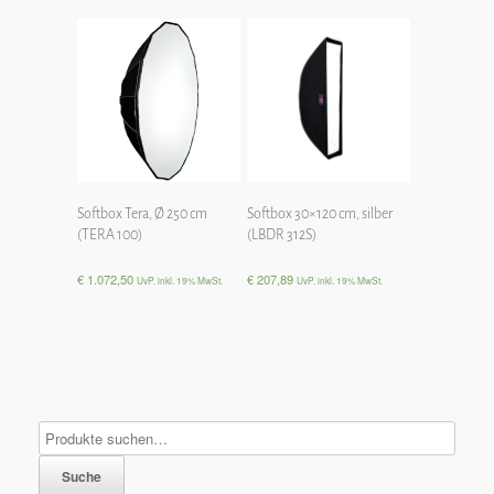
Softbox Tera, Ø 250 cm
Softbox 30×120 cm, silber
(TERA 100)
(LBDR 312S)
€
1.072,50
€
207,89
UvP. inkl. 19% MwSt.
UvP. inkl. 19% MwSt.
Suche