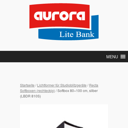
MENU
Startseite
/
Lichtformer für Studioblitzgeräte
/
Recta
Softboxen (rechteckig)
/ Softbox 80×100 cm, silber
(LBDR 810S)