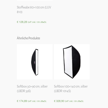
Stoffwabe 80×100 cm (LUV
810)
€
128,28
UvP. inkl. 19% MwSt.
Ähnliche Produkte
Softbox 30×90 cm, silber
Softbox 100×140 cm, silber
(LBDR 39S)
(LBDR 1014S)
€
174,89
€
328,90
UvP. inkl. 19% MwSt.
UvP. inkl. 19% MwSt.