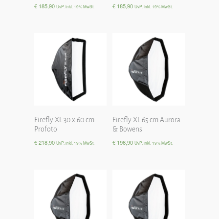
€
185,90
€
185,90
UvP. inkl. 19% MwSt.
UvP. inkl. 19% MwSt.
Firefly XL 30 x 60 cm
Firefly XL 65 cm Aurora
Profoto
& Bowens
€
218,90
€
196,90
UvP. inkl. 19% MwSt.
UvP. inkl. 19% MwSt.