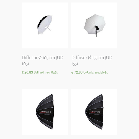
Diffusor Ø 105 cm (UD
Diffusor Ø 155 cm (UD
105)
155)
€
20,83
€
72,83
UvP. inkl. 19% MwSt.
UvP. inkl. 19% MwSt.