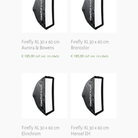
Firefly XL 30 x 60 cm
Firefly XL 30 x 60 cm
Aurora & Bowens
Broncolor
€
185,90
€
185,90
UvP. inkl. 19% MwSt.
UvP. inkl. 19% MwSt.
Firefly XL 30 x 60 cm
Firefly XL 30 x 60 cm
Elinchrom
Hensel EH