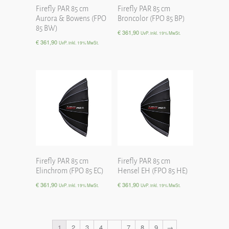
Firefly PAR 85 cm
Firefly PAR 85 cm
Aurora & Bowens (FPO
Broncolor (FPO 85 BP)
85 BW)
€
361,90
UvP. inkl. 19% MwSt.
€
361,90
UvP. inkl. 19% MwSt.
Firefly PAR 85 cm
Firefly PAR 85 cm
Elinchrom (FPO 85 EC)
Hensel EH (FPO 85 HE)
€
361,90
€
361,90
UvP. inkl. 19% MwSt.
UvP. inkl. 19% MwSt.
1
2
3
4
…
7
8
9
→