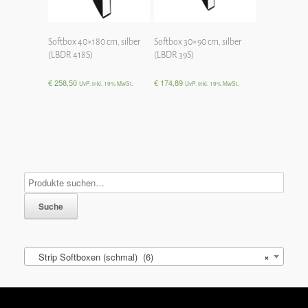
Softbox 40×180 cm, silber
Softbox 30×90 cm, silber
(LBDR 418S)
(LBDR 39S)
€
258,50
€
174,89
UvP. inkl. 19% MwSt.
UvP. inkl. 19% MwSt.
Suche
Strip Softboxen (schmal) (6)
×