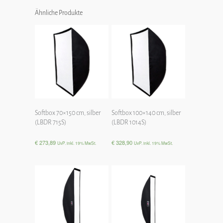
Ähnliche Produkte
Softbox 70×150 cm, silber
Softbox 100×140 cm, silber
(LBDR 715S)
(LBDR 1014S)
€
273,89
€
328,90
UvP. inkl. 19% MwSt.
UvP. inkl. 19% MwSt.