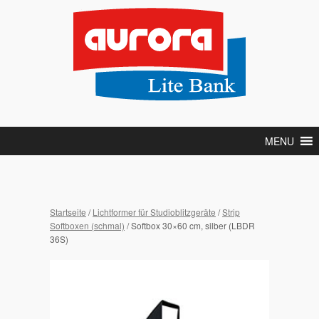
MENU
Startseite
/
Lichtformer für Studioblitzgeräte
/
Strip
Softboxen (schmal)
/ Softbox 30×60 cm, silber (LBDR
36S)