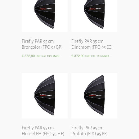
Firefly PAR 95 cm
Firefly PAR 95 cm
Broncolor (FPO 95 BP)
Elinchrom (FPO 95 EC)
€
372,90
€
372,90
UvP. inkl. 19% MwSt.
UvP. inkl. 19% MwSt.
Firefly PAR 95 cm
Firefly PAR 95 cm
Hensel EH (FPO 95 HE)
Profoto (FPO 95 PF)