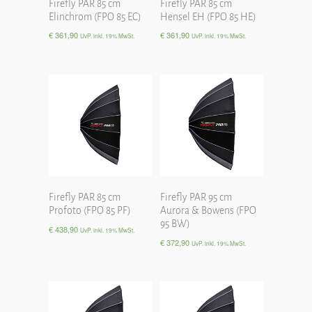
Firefly PAR 85 cm
Firefly PAR 85 cm
Elinchrom (FPO 85 EC)
Hensel EH (FPO 85 HE)
€
361,90
€
361,90
UvP. inkl. 19% MwSt.
UvP. inkl. 19% MwSt.
Firefly PAR 85 cm
Firefly PAR 95 cm
Profoto (FPO 85 PF)
Aurora & Bowens (FPO
95 BW)
€
438,90
UvP. inkl. 19% MwSt.
€
372,90
UvP. inkl. 19% MwSt.