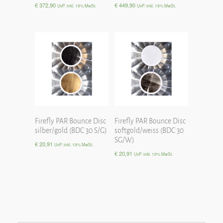
€
372,90
€
449,90
UvP. inkl. 19% MwSt.
UvP. inkl. 19% MwSt.
Firefly PAR Bounce Disc
Firefly PAR Bounce Disc
silber/gold (BDC 30 S/G)
softgold/weiss (BDC 30
SG/W)
€
20,91
UvP. inkl. 19% MwSt.
€
20,91
UvP. inkl. 19% MwSt.