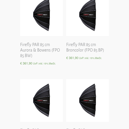
Firefly PAR 85 cm
Firefly PAR 85 cm
Aurora & Bowens (FPO
Broncolor (FPO 85 BP)
85 BW)
€
361,90
UvP. inkl. 19% MwSt.
€
361,90
UvP. inkl. 19% MwSt.