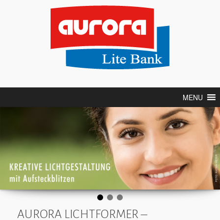
MENU
AURORA
FIREFLY DUET
Ermöglicht die
gleichzeitige Verwendung
von zwei
Systemblitzgeräten.
Foto: Sarah-Debora Schmidt
Foto: Sarah-Debora Schmidt
AURORA LICHTFORMER –