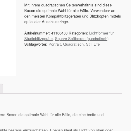
Mit ihrem quadratischen Seitenverhältnis sind diese
Boxen die optimale Wahl für alle Fälle. Verwendbar an
den meisten Kompaktblitzgeräten und Blitzköpfen mittels
optionaler Anschlussringe.
Artikelnummer:
41100453
Kategorien:
Lichtformer für
Studioblitzgeräte
,
Square Softboxen (quadratisch)
Schlagwörter:
Portrait
,
Quadratisch
,
Still Life
se Boxen die optimale Wahl für alle Fälle, die eine breite und
übte bestens einzuschätzen. Ebenso ideal als Licht von oben oder