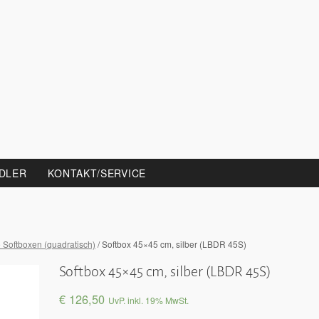
DLER
KONTAKT/SERVICE
 Softboxen (quadratisch)
/ Softbox 45×45 cm, silber (LBDR 45S)
Softbox 45×45 cm, silber (LBDR 45S)
€
126,50
UvP. inkl. 19% MwSt.