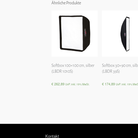
Ähnliche Produkte
Softbox 100×100 cm, silber
Softbox 30×90 cm, silb
(LBDR 1010S)
(LBDR 39S)
€
262,89
€
174,89
UvP. inkl. 19% MwSt.
UvP. inkl. 19% MwS
Kontakt