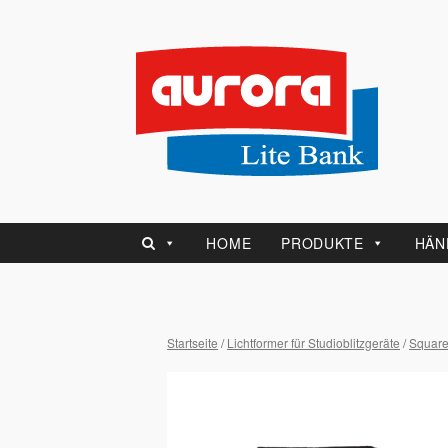
HOME
PRODUKTE
HÄN
Startseite
/
Lichtformer für Studioblitzgeräte
/
Square