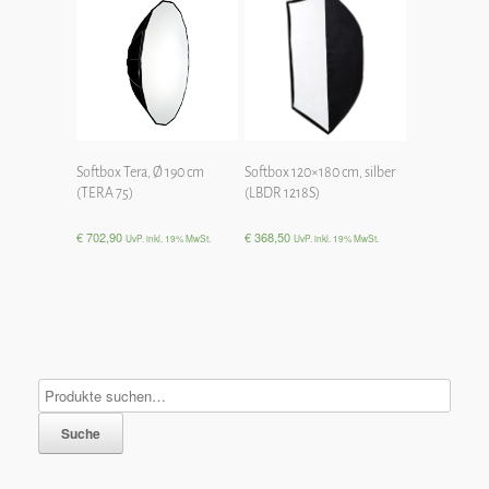
Softbox Tera, Ø 190 cm
Softbox 120×180 cm, silber
(TERA 75)
(LBDR 1218S)
€
702,90
€
368,50
UvP. inkl. 19% MwSt.
UvP. inkl. 19% MwSt.
Suche