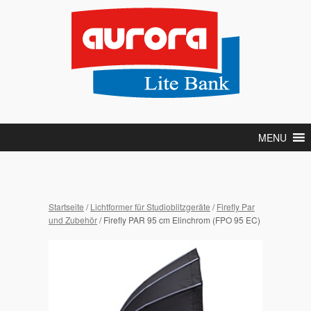
MENU
Startseite
/
Lichtformer für Studioblitzgeräte
/
Firefly Par
und Zubehör
/ Firefly PAR 95 cm Elinchrom (FPO 95 EC)