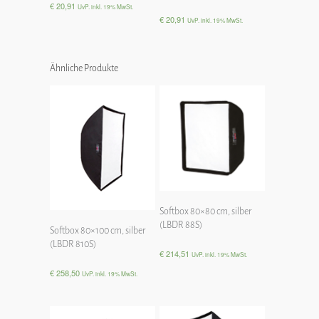
€
20,91
UvP. inkl. 19% MwSt.
€
20,91
UvP. inkl. 19% MwSt.
Ähnliche Produkte
Softbox 80×80 cm, silber
(LBDR 88S)
Softbox 80×100 cm, silber
(LBDR 810S)
€
214,51
UvP. inkl. 19% MwSt.
€
258,50
UvP. inkl. 19% MwSt.