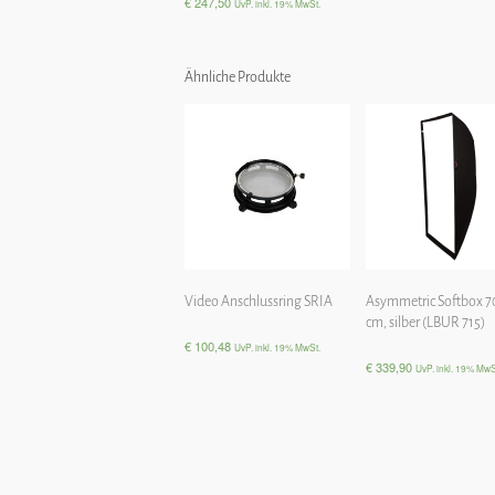
€
247,50
UvP. inkl. 19% MwSt.
Ähnliche Produkte
Video Anschlussring SRIA
Asymmetric Softbox 7
cm, silber (LBUR 715)
€
100,48
UvP. inkl. 19% MwSt.
€
339,90
UvP. inkl. 19% MwS