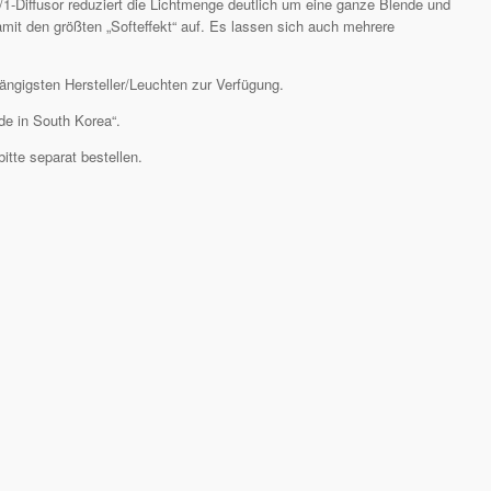
1/1-Diffusor reduziert die Lichtmenge deutlich um eine ganze Blende und
amit den größten „Softeffekt“ auf. Es lassen sich auch mehrere
ängigsten Hersteller/Leuchten zur Verfügung.
de in South Korea“.
itte separat bestellen.