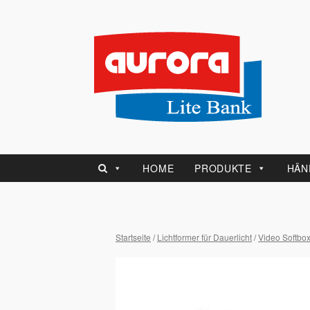
HOME
PRODUKTE
HÄN
Startseite
/
Lichtformer für Dauerlicht
/
Video Softbo