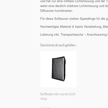
und hat nur eine mittlere Lichtstreuung und der 
weist eine deutlich stärkere Lichtstreuung und d
Diffusoren kombinieren.
Für diese Softboxen stehen Speedringe für die g
Hochwertiges Material & beste Verarbeitung „Ma
Lieferung inkl. Transporttasche – Anschlussring b
Das könnte dir auch gefallen …
Stoffwabe 100×140 cm (LUV
1014)