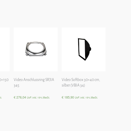
0×150
Video Anschlussring SRJIA
Video Softbox 30×40 cm,
345
silber (VBIA 34)
€
276,04
€
185,90
t.
UvP. inkl. 19% MwSt.
UvP. inkl. 19% MwSt.