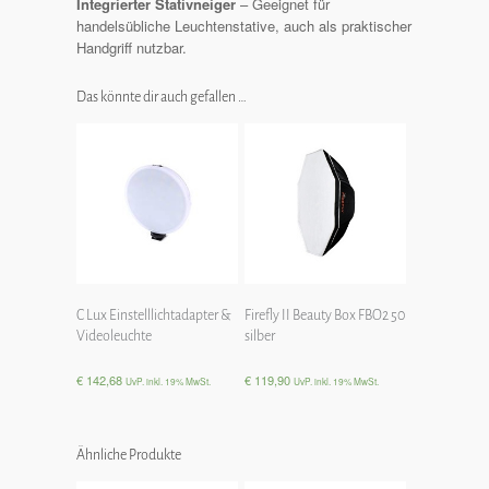
Integrierter Stativneiger
– Geeignet für
handelsübliche Leuchtenstative, auch als praktischer
Handgriff nutzbar.
Das könnte dir auch gefallen …
C Lux Einstelllichtadapter &
Firefly II Beauty Box FBO2 50
Videoleuchte
silber
€
142,68
€
119,90
UvP. inkl. 19% MwSt.
UvP. inkl. 19% MwSt.
Ähnliche Produkte