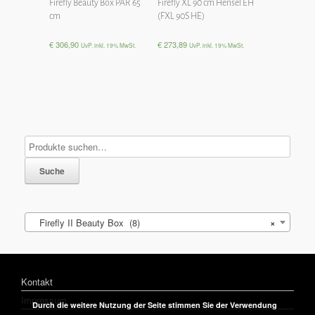
Firefly Beauty Box PAR 65
Firefly XL 90 cm Hensel EH
cm
(FXL 90S HE)
€
306,90
€
273,89
UvP. inkl. 19% MwSt.
UvP. inkl. 19% MwSt.
Suche
Firefly II Beauty Box (8)
×
Kontakt
Impressum
Durch die weitere Nutzung der Seite stimmen Sie der Verwendung