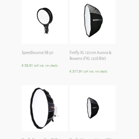
Speedbounce SB 30
Firefly XL 120 cm Aurora &
Bowens (FXL 120S BW)
€
53,91
UvP. inkl. 19% MwSt.
€
317,91
UvP. inkl. 19% MwSt.