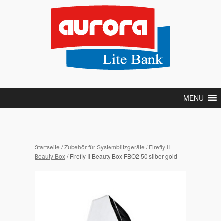
MENU
Startseite
/
Zubehör für Systemblitzgeräte
/
Firefly II
Beauty Box
/ Firefly II Beauty Box FBO2 50 silber-gold