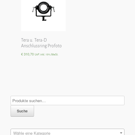
Tera u. Tera-D
Anschlussring Profoto
€
310,70
UvP. inkl. 19% MwSt.
Suche
Wähle eine Kategorie