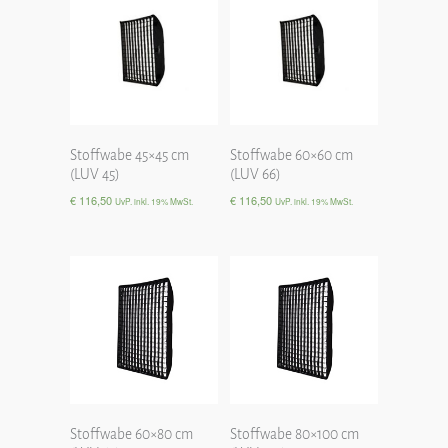
Stoffwabe 45×45 cm
Stoffwabe 60×60 cm
(LUV 45)
(LUV 66)
€
116,50
€
116,50
UvP. inkl. 19% MwSt.
UvP. inkl. 19% MwSt.
Stoffwabe 60×80 cm
Stoffwabe 80×100 cm