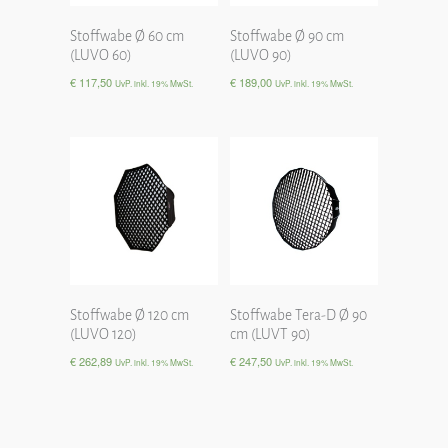
Stoffwabe Ø 60 cm
Stoffwabe Ø 90 cm
(LUVO 60)
(LUVO 90)
€
117,50
€
189,00
UvP. inkl. 19% MwSt.
UvP. inkl. 19% MwSt.
Stoffwabe Ø 120 cm
Stoffwabe Tera-D Ø 90
(LUVO 120)
cm (LUVT 90)
€
262,89
€
247,50
UvP. inkl. 19% MwSt.
UvP. inkl. 19% MwSt.