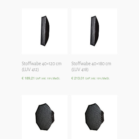
Stoffwabe 40×120 cm
Stoffwabe 40×180 cm
(LUV 412)
(LUV 418)
€
189,21
€
213,01
UvP. inkl. 19% MwSt.
UvP. inkl. 19% MwSt.