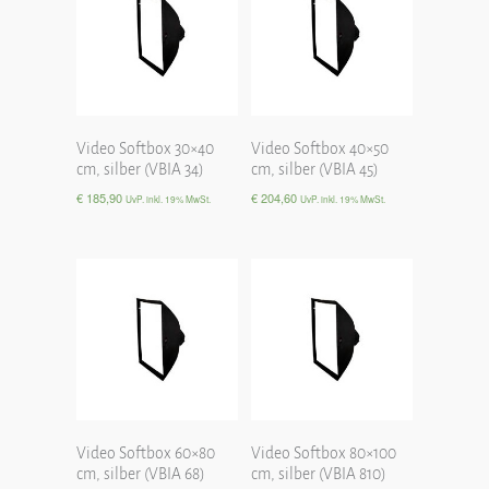
Video Softbox 30×40
Video Softbox 40×50
cm, silber (VBIA 34)
cm, silber (VBIA 45)
€
185,90
€
204,60
UvP. inkl. 19% MwSt.
UvP. inkl. 19% MwSt.
Video Softbox 60×80
Video Softbox 80×100
cm, silber (VBIA 68)
cm, silber (VBIA 810)