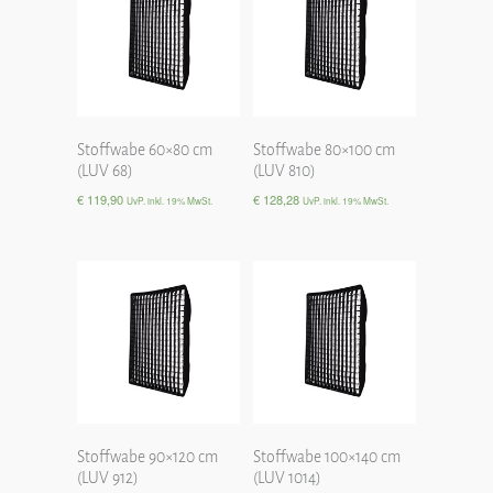
Stoffwabe 60×80 cm
Stoffwabe 80×100 cm
(LUV 68)
(LUV 810)
€
119,90
€
128,28
UvP. inkl. 19% MwSt.
UvP. inkl. 19% MwSt.
Stoffwabe 90×120 cm
Stoffwabe 100×140 cm
(LUV 912)
(LUV 1014)